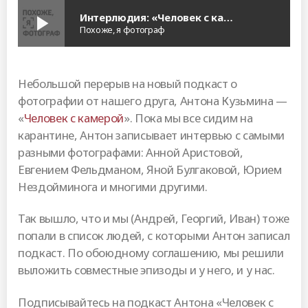
Интерлюдия: «Человек с камерой» — Андрей
play_arrow
Похоже, я фотограф
Небольшой перерыв на новый подкаст о
фотографии от нашего друга, Антона Кузьмина —
«
Человек с камерой
». Пока мы все сидим на
карантине, Антон записывает интервью с самыми
разными фотографами: Анной Аристовой,
Евгением Фельдманом, Яной Булгаковой, Юрием
Нездойминога и многими другими.
Так вышло, что и мы (Андрей, Георгий, Иван) тоже
попали в список людей, с которыми Антон записал
подкаст. По обоюдному соглашению, мы решили
выложить совместные эпизоды и у него, и у нас.
Подписывайтесь на подкаст Антона «Человек с