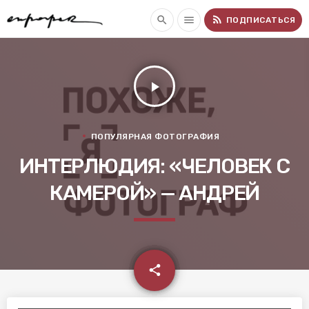
rss_feed
search
menu
ПОДПИСАТЬСЯ
play_arrow
ПОПУЛЯРНАЯ ФОТОГРАФИЯ
ИНТЕРЛЮДИЯ: «ЧЕЛОВЕК С
КАМЕРОЙ» — АНДРЕЙ
email
share