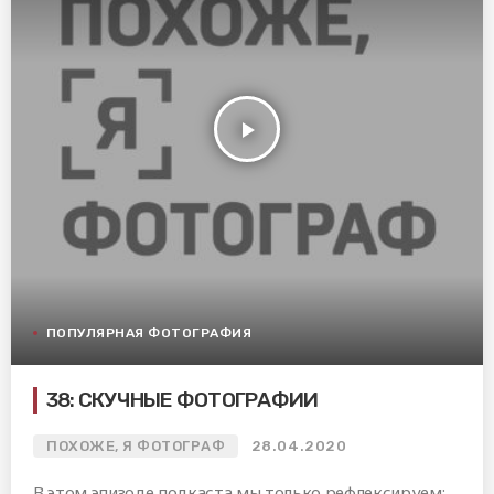
play_arrow
ПОПУЛЯРНАЯ ФОТОГРАФИЯ
38: СКУЧНЫЕ ФОТОГРАФИИ
ПОХОЖЕ, Я ФОТОГРАФ
28.04.2020
В этом эпизоде подкаста мы только рефлексируем: