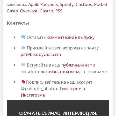
камерой»:
Apple Podcasts
,
Spotify
,
Castbox
,
Pocket
Casts
,
Overcast
,
Castro
,
RSS
Контакты
Оставить
комментарий к выпуску
Присылайте свои вопросы на почту
pif@beardycast.com
Вступайте в наш
публичный чат
и
читайте наш
новостной канал
в Телеграме
Подписывайтесь на наш аккаунт
@pohozhe_photo
в Твиттере
и
в
Инстаграме
СКАЧАТЬ СЕЙЧАС: ИНТЕРЛЮДИЯ: