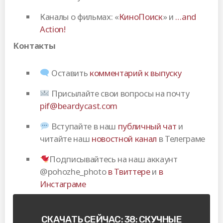
Каналы о фильмах: «
КиноПоиск
» и
…and
Action!
Контакты
Оставить
комментарий к выпуску
Присылайте свои вопросы на почту
pif@beardycast.com
Вступайте в наш
публичный чат
и
читайте наш
новостной канал
в Телеграме
Подписывайтесь на наш аккаунт
@pohozhe_photo
в Твиттере
и
в
Инстаграме
СКАЧАТЬ СЕЙЧАС: 38: СКУЧНЫЕ