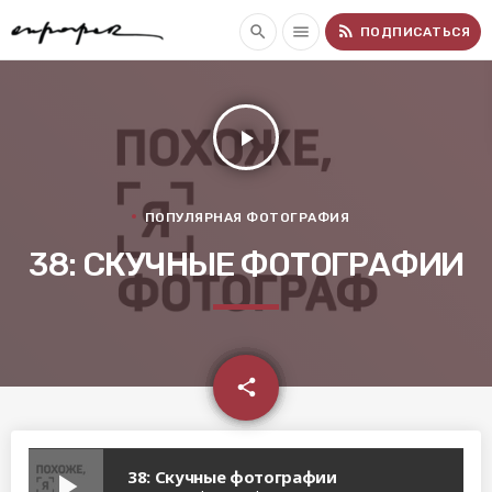
rss_feed
search
menu
ПОДПИСАТЬСЯ
play_arrow
ПОПУЛЯРНАЯ ФОТОГРАФИЯ
38: СКУЧНЫЕ ФОТОГРАФИИ
email
share
38: Скучные фотографии
play_arrow