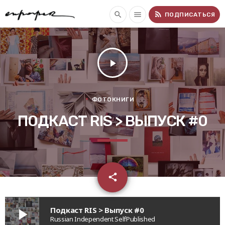
rss_feed
search
menu
ПОДПИСАТЬСЯ
play_arrow
ФОТОКНИГИ
ПОДКАСТ RIS > ВЫПУСК #0
email
share
Подкаст RIS > Выпуск #0
play_arrow
Russian Independent SelfPublished