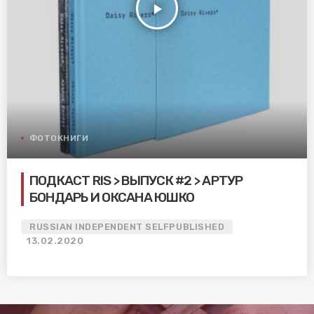
play_arrow
ФОТОКНИГИ
ПОДКАСТ RIS > ВЫПУСК #2 > АРТУР
БОНДАРЬ И ОКСАНА ЮШКО
RUSSIAN INDEPENDENT SELFPUBLISHED
13.02.2020