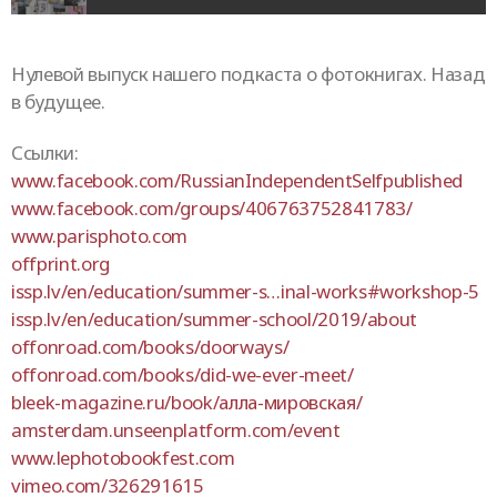
Нулевой выпуск нашего подкаста о фотокнигах. Назад
в будущее.
Ссылки:
www.facebook.com/RussianIndependentSelfpublished
www.facebook.com/groups/406763752841783/
www.parisphoto.com
offprint.org
issp.lv/en/education/summer-s…inal-works#workshop-5
issp.lv/en/education/summer-school/2019/about
offonroad.com/books/doorways/
offonroad.com/books/did-we-ever-meet/
bleek-magazine.ru/book/алла-мировская/
amsterdam.unseenplatform.com/event
www.lephotobookfest.com
vimeo.com/326291615