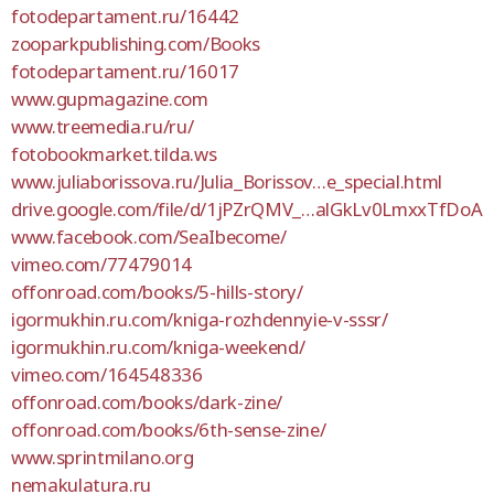
fotodepartament.ru/16442
zooparkpublishing.com/Books
fotodepartament.ru/16017
www.gupmagazine.com
www.treemedia.ru/ru/
fotobookmarket.tilda.ws
www.juliaborissova.ru/Julia_Borissov…e_special.html
drive.google.com/file/d/1jPZrQMV_…alGkLv0LmxxTfDoA
www.facebook.com/SeaIbecome/
vimeo.com/77479014
offonroad.com/books/5-hills-story/
igormukhin.ru.com/kniga-rozhdennyie-v-sssr/
igormukhin.ru.com/kniga-weekend/
vimeo.com/164548336
offonroad.com/books/dark-zine/
offonroad.com/books/6th-sense-zine/
www.sprintmilano.org
nemakulatura.ru