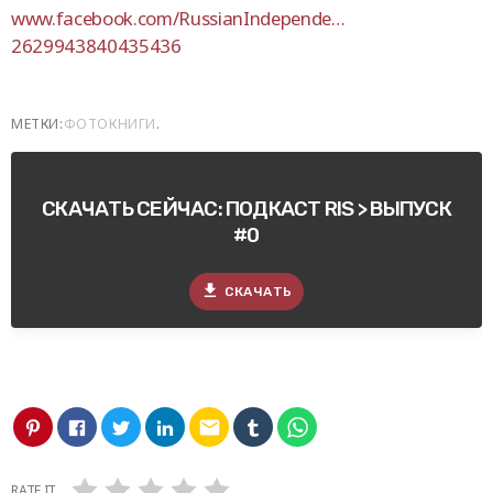
www.facebook.com/RussianIndepende…
2629943840435436
МЕТКИ:
ФОТОКНИГИ
.
СКАЧАТЬ СЕЙЧАС: ПОДКАСТ RIS > ВЫПУСК
#0
file_download
СКАЧАТЬ
email
RATE IT