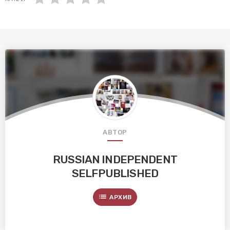
АВТОР
RUSSIAN INDEPENDENT
SELFPUBLISHED
list
АРХИВ