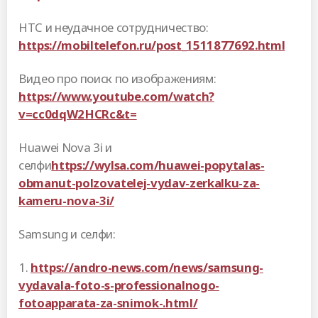
HTC и неудачное сотрудничество:
https://mobiltelefon.ru/post_1511877692.html
Видео про поиск по изображениям:
https://www.youtube.com/watch?
v=cc0dqW2HCRc&t=
Huawei Nova 3i и
селфи
https://wylsa.com/huawei-popytalas-
obmanut-polzovatelej-vydav-zerkalku-za-
kameru-nova-3i/
Samsung и селфи:
1.
https://andro-news.com/news/samsung-
vydavala-foto-s-professionalnogo-
fotoapparata-za-snimok-.html/