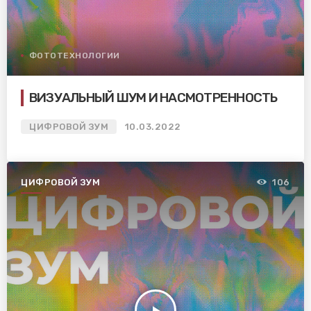
ФОТОТЕХНОЛОГИИ
ВИЗУАЛЬНЫЙ ШУМ И НАСМОТРЕННОСТЬ
ЦИФРОВОЙ ЗУМ
10.03.2022
ЦИФРОВОЙ ЗУМ
106
play_arrow