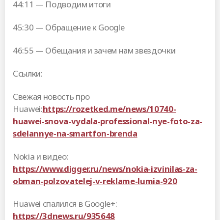
44:11 — Подводим итоги
45:30 — Обращение к Google
46:55 — Обещания и зачем нам звездочки
Ссылки:
Свежая новость про
Huawei:
https://rozetked.me/news/10740-
huawei-snova-vydala-professional-nye-foto-za-
sdelannye-na-smartfon-brenda
Nokia и видео:
https://www.digger.ru/news/nokia-izvinilas-za-
obman-polzovatelej-v-reklame-lumia-920
Huawei спалился в Google+:
https://3dnews.ru/935648