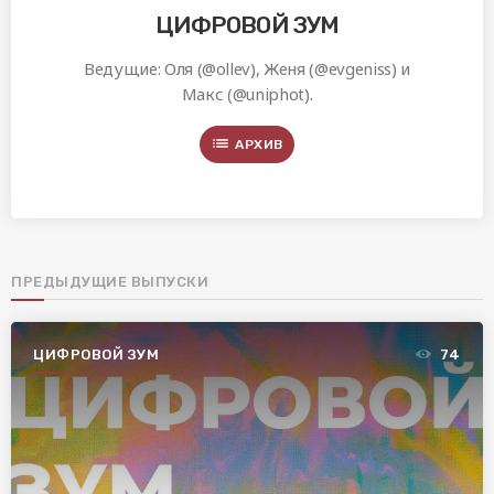
ЦИФРОВОЙ ЗУМ
Ведущие: Оля (@ollev), Женя (@evgeniss) и
Макс (@uniphot).
list
АРХИВ
ПРЕДЫДУЩИЕ ВЫПУСКИ
ЦИФРОВОЙ ЗУМ
74