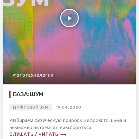
play_arrow
ФОТОТЕХНОЛОГИИ
БАЗА: ШУМ
ЦИФРОВОЙ ЗУМ
19.04.2020
Разбираем физическую природу цифрового шума и
немножко пытаемся с ним бороться.
trending_flat
СЛУШАТЬ / ЧИТАТЬ