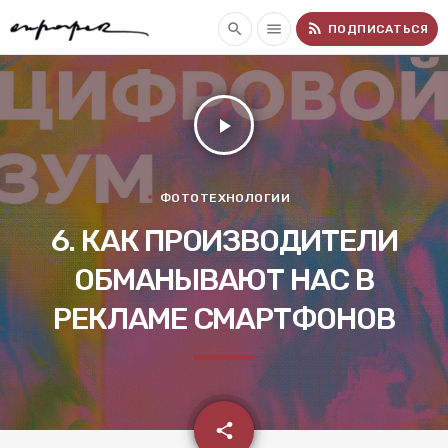
rss_feed
search
menu
ПОДПИСАТЬСЯ
play_arrow
ФОТОТЕХНОЛОГИИ
6. КАК ПРОИЗВОДИТЕЛИ
ОБМАНЫВАЮТ НАС В
РЕКЛАМЕ СМАРТФОНОВ
email
share