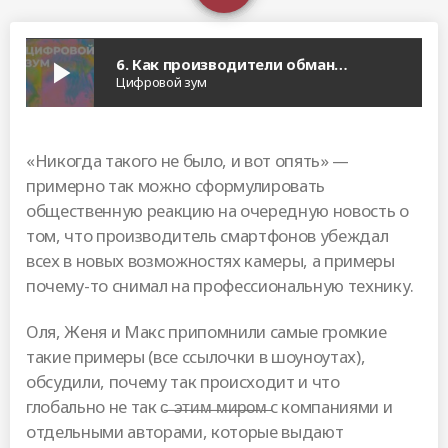
6. Как производители обманывают нас в рекламе смартфонов
play_arrow
Цифровой зум
«Никогда такого не было, и вот опять» —
примерно так можно сформулировать
общественную реакцию на очередную новость о
том, что производитель смартфонов убеждал
всех в новых возможностях камеры, а примеры
почему-то снимал на профессиональную технику.
Оля, Женя и Макс припомнили самые громкие
такие примеры (все ссылочки в шоуноутах),
обсудили, почему так происходит и что
глобально не так с̶ ̶э̶т̶и̶м̶ ̶м̶и̶р̶о̶м̶ с компаниями и
отдельными авторами, которые выдают