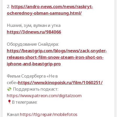
2.
https://andro-news.com/news/raskryt-
ocherednoy-obman-samsung.html/
Huawei, зум, вулкан и утка
https://3dnews.ru/984066
Оборудование Снайдера:
https://beastgrip.com/blogs/news/zack-snyder-
releases-short-film-snow-steam-iron-shot-on-
iphone-and-beastgrip-pro
Фильм Содерберга «Не в
себе»
https://www.kinopoisk.ru/film/1060251/
Поддержать подкаст:
https://www.patreon.com/digitalzoom
В телеграме:
Канал
https://tlg.repair/mobilefotos