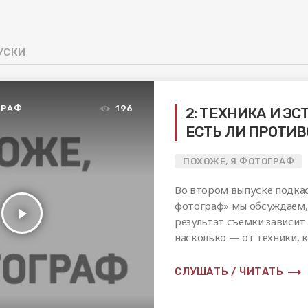
УСКИ
ГРАФ
196
2: ТЕХНИКА И ЭС
ЕСТЬ ЛИ ПРОТИ
ПОХОЖЕ, Я ФОТОГРАФ
Во втором выпуске подкас
фотограф» мы обсуждаем,
play_arrow
результат съемки зависит 
насколько — от техники, 
использует.
trending_flat
СЛУШАТЬ / ЧИТАТЬ