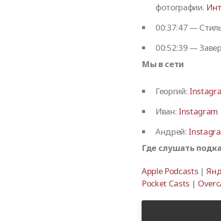
фотографии.
Инт
00:37:47 — Стил
00:52:39 — Заве
Мы в сети
Георгий:
Instagr
Иван:
Instagram
Андрей:
Instagr
Где слушать подк
Apple Podcasts
|
Янд
Pocket Casts
|
Overc