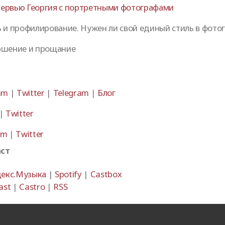
ервью Георгия с портретными фотографами
ь и профилирование. Нужен ли свой единый стиль в фото
ршение и прощание
am
|
Twitter
|
Telegram
|
Блог
|
Twitter
am
|
Twitter
аст
екс.Музыка
|
Spotify
|
Castbox
ast
|
Castro
|
RSS