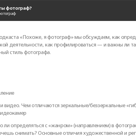
 ты фотограф?
фотограф
подкаста «Похоже, я фотограф» мы обсуждаем, как опре
кой деятельности, как профилироваться — и важны ли та
ый стиль фотографа.
пление
 и видео. Чем отличаются зеркальные/беззеркальные «г
видеокамер
о ли определяться с «жанром» (направлением) в фотогра
очешь снимать? Основные отличия художественной и р