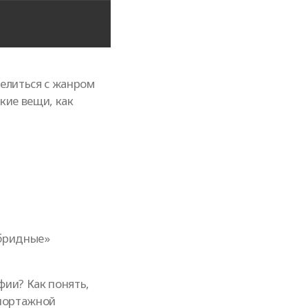
делиться с жанром
кие вещи, как
ибридные»
фии? Как понять,
епортажной