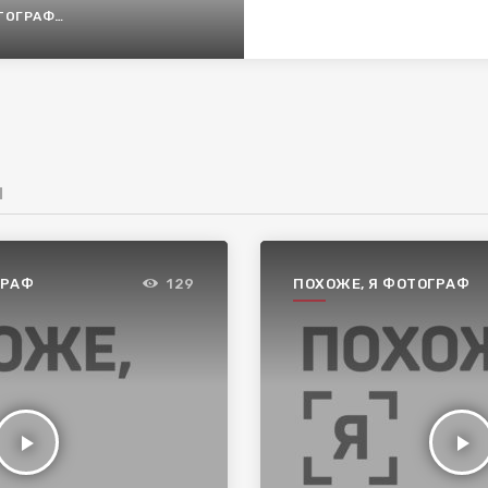
ОГРАФИЯ
И
ГРАФ
ПОХОЖЕ, Я ФОТОГРАФ
129
play_arrow
play_arrow