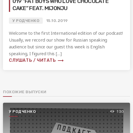
019 “FAT BOYS WHO LOVE CHOCOLATE
CAKE” FEAT. MIJONJU
У РОДЧЕНКО
15.10.2019
Welcome to the first International edition of our podcast!
Usually, we record our show for Russian speaking
audience but since our guest this week is English
speaking, I figured this […]
trending_flat
СЛУШАТЬ / ЧИТАТЬ
ПОХОЖИЕ ВЫПУСКИ
У РОДЧЕНКО
130