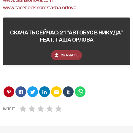
www.facebook.com/tasha.orlova
СКАЧАТЬ СЕЙЧАС: 21 “АВТОБУС В НИКУДА”
FEAT. ТАША ОРЛОВА
file_download
СКАЧАТЬ
email
RATE IT