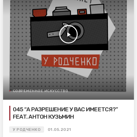
play_arrow
СОВРЕМЕННОЕ ИСКУССТВО
045 “А РАЗРЕШЕНИЕ У ВАС ИМЕЕТСЯ?”
FEAT. АНТОН КУЗЬМИН
У РОДЧЕНКО
01.05.2021