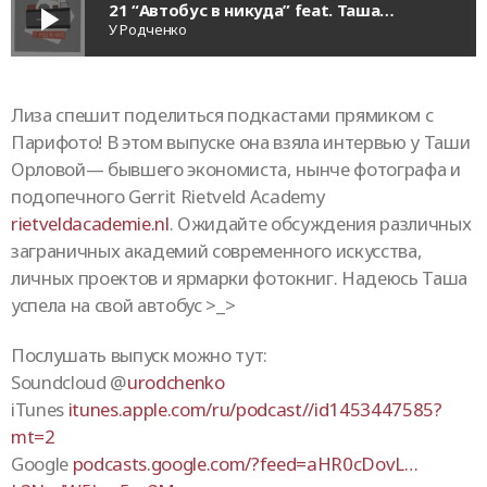
21 “Автобус в никуда” feat. Таша Орлова
play_arrow
У Родченко
Лиза спешит поделиться подкастами прямиком с
Парифото! В этом выпуске она взяла интервью у Таши
Орловой— бывшего экономиста, нынче фотографа и
подопечного Gerrit Rietveld Academy
rietveldacademie.nl
. Ожидайте обсуждения различных
заграничных академий современного искусства,
личных проектов и ярмарки фотокниг. Надеюсь Таша
успела на свой автобус >_>
Послушать выпуск можно тут:
Soundcloud @
urodchenko
iTunes
itunes.apple.com/ru/podcast//id1453447585?
mt=2
Google
podcasts.google.com/?feed=aHR0cDovL…