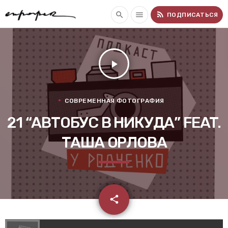
rss_feed
search
menu
ПОДПИСАТЬСЯ
play_arrow
СОВРЕМЕННАЯ ФОТОГРАФИЯ
21 “АВТОБУС В НИКУДА” FEAT.
ТАША ОРЛОВА
email
share