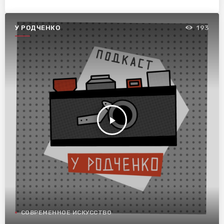
У РОДЧЕНКО
193
play_arrow
СОВРЕМЕННОЕ ИСКУССТВО