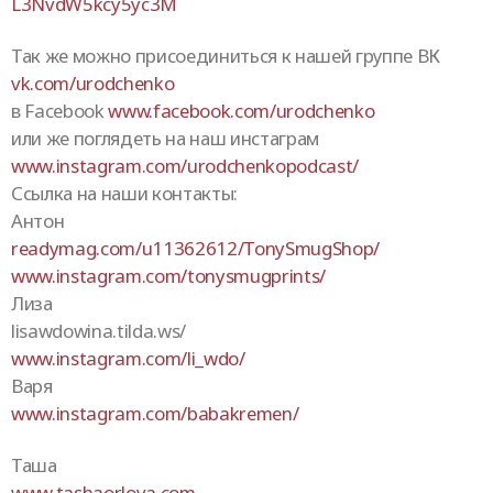
L3NvdW5kcy5yc3M
Так же можно присоединиться к нашей группе ВК
vk.com/urodchenko
в Facebook
www.facebook.com/urodchenko
или же поглядеть на наш инстаграм
www.instagram.com/urodchenkopodcast/
Ссылка на наши контакты:
Антон
readymag.com/u11362612/TonySmugShop/
www.instagram.com/tonysmugprints/
Лиза
lisawdowina.tilda.ws/
www.instagram.com/li_wdo/
Варя
www.instagram.com/babakremen/
Таша
www.tashaorlova.com