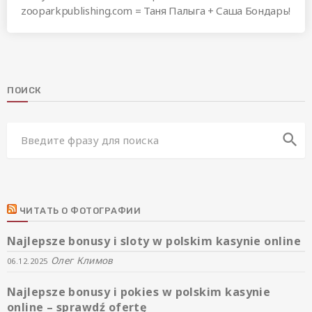
zooparkpublishing.com = Таня Палыга + Саша Бондарь!
ПОИСК
search
ЧИТАТЬ О ФОТОГРАФИИ
Najlepsze bonusy i sloty w polskim kasynie online
Олег Климов
06.12.2025
Najlepsze bonusy i pokies w polskim kasynie
online – sprawdź ofertę