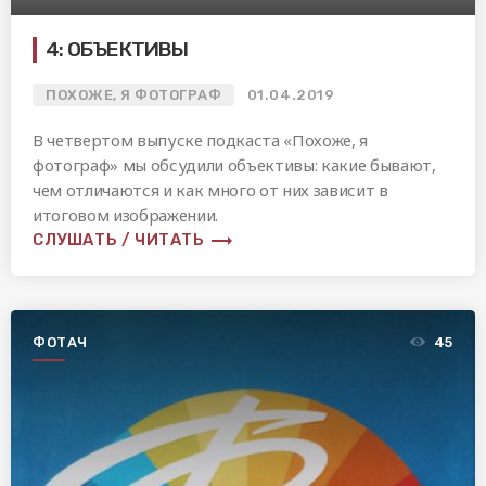
4: ОБЪЕКТИВЫ
ПОХОЖЕ, Я ФОТОГРАФ
01.04.2019
В четвертом выпуске подкаста «Похоже, я
фотограф» мы обсудили объективы: какие бывают,
чем отличаются и как много от них зависит в
итоговом изображении.
trending_flat
СЛУШАТЬ / ЧИТАТЬ
ФОТАЧ
45