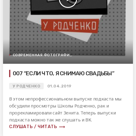
СОВРЕМЕННАЯ ФОТОГРАФИЯ
007 “ЕСЛИ ЧТО, Я СНИМАЮ СВАДЬБЫ”
У РОДЧЕНКО
01.04.2019
В этом непрофессиональном выпуске подкаста мы
обсудили просмотры Школы Родченко, рак и
прорекламировали сайт Зенита. Теперь выпуски
подкаста можно так же слушать и ВК.
trending_flat
СЛУШАТЬ / ЧИТАТЬ