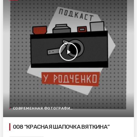
play_arrow
СОВРЕМЕННАЯ ФОТОГРАФИЯ
008 “КРАСНАЯ ШАПОЧКА ВЯТКИНА”