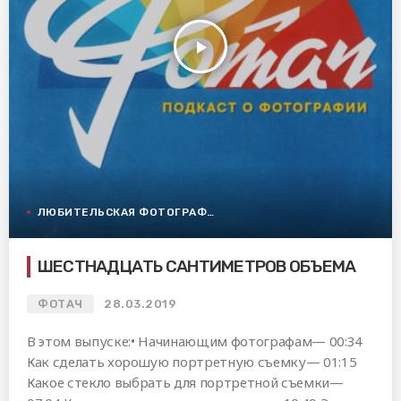
play_arrow
ЛЮБИТЕЛЬСКАЯ ФОТОГРАФИЯ
ШЕСТНАДЦАТЬ САНТИМЕТРОВ ОБЪЕМА
ФОТАЧ
28.03.2019
В этом выпуске:• Начинающим фотографам— 00:34
Как сделать хорошую портретную съемку— 01:15
Какое стекло выбрать для портретной съемки—