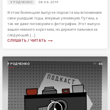
У РОДЧЕНКО
08.04.2019
В этом болеющем выпуске подкаста мы вспоминали
свои ушедшие годы, впервые упомянули Путина, а
так же даже поговорили о фотографии. Этот выпуск
вышел немного коротким, но держите пальчики за
следующий. […]
trending_flat
СЛУШАТЬ / ЧИТАТЬ
У РОДЧЕНКО
65
play_arrow