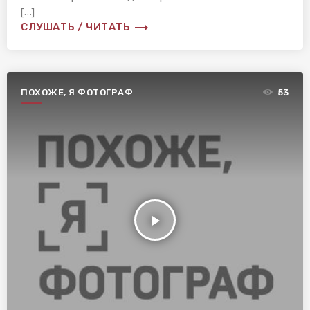
[…]
trending_flat
СЛУШАТЬ / ЧИТАТЬ
ПОХОЖЕ, Я ФОТОГРАФ
53
play_arrow