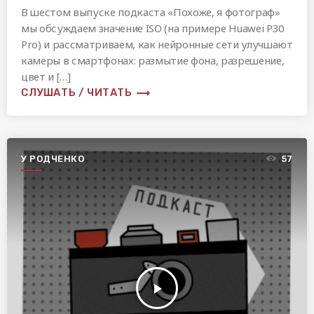
В шестом выпуске подкаста «Похоже, я фотограф»
мы обсуждаем значение ISO (на примере Huawei P30
Pro) и рассматриваем, как нейронные сети улучшают
камеры в смартфонах: размытие фона, разрешение,
цвет и […]
trending_flat
СЛУШАТЬ / ЧИТАТЬ
У РОДЧЕНКО
57
play_arrow