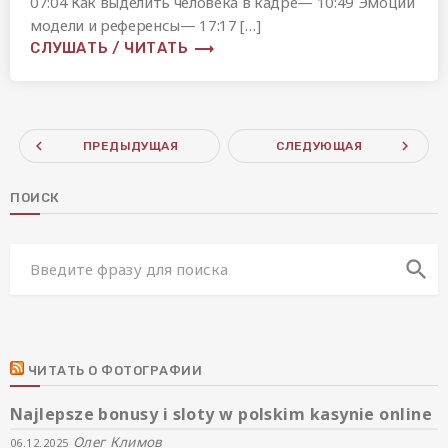
07:04 Как выделить человека в кадре— 10:49 Эмоции
модели и референсы— 17:17 […]
trending_flat
СЛУШАТЬ / ЧИТАТЬ
navigate_before
navigate_next
ПРЕДЫДУЩАЯ
СЛЕДУЮЩАЯ
ПОИСК
search
ЧИТАТЬ О ФОТОГРАФИИ
Najlepsze bonusy i sloty w polskim kasynie online
Олег Климов
06.12.2025